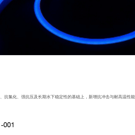
酸碱、抗氯化、强抗压及长期水下稳定性的基础上，新增抗冲击与耐高温性