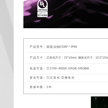
产品型号：国盈
泳池灯GW*-*-IP69
产品尺寸：
正发光尺寸：15*10mm 侧发光尺寸：10.5*15
色温可选：①
2700~4000K ②RGB ③RGBW
发光可选：①正发光 ②侧发光
质保年限：3年