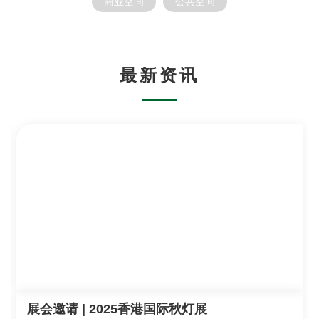
起呈丨京
山东省博
OOMOO
商业空间
公共空间
北京悉昙
艷•宴从紫
物馆通史
全屋定制
查看详情
查看详情
查看详情
查看详情
酒店
禁城
馆
展厅
最新资讯
中国·北京
中国·北京
中国·山东
江苏·苏州
展会邀请 | 2025香港国际秋灯展